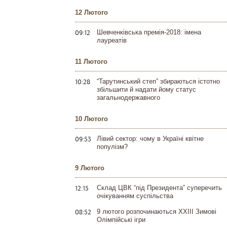
12 Лютого
09:12
Шевченківська премія-2018: імена
лауреатів
11 Лютого
10:28
“Тарутинський степ” збираються істотно
збільшити й надати йому статус
загальнодержавного
10 Лютого
09:53
Лівий сектор: чому в Україні квітне
популізм?
9 Лютого
12:15
Склад ЦВК “під Президента” суперечить
очікуванням суспільства
08:52
9 лютого розпочинаються XXIII Зимові
Олімпійські ігри