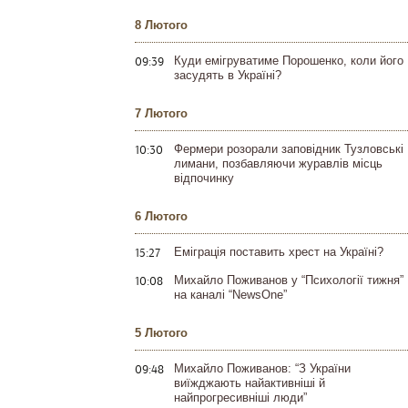
8 Лютого
09:39
Куди емігруватиме Порошенко, коли його
засудять в Україні?
7 Лютого
10:30
Фермери розорали заповідник Тузловські
лимани, позбавляючи журавлів місць
відпочинку
6 Лютого
15:27
Еміграція поставить хрест на Україні?
10:08
Михайло Поживанов у “Психології тижня”
на каналі “NewsOne”
5 Лютого
09:48
Михайло Поживанов: “З України
виїжджають найактивніші й
найпрогресивніші люди”