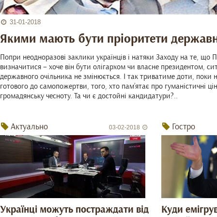
31-01-2018
Якими мають бути пріоритети державн
Попри неодноразові заклики українців і натяки Заходу на те, що 
визначитися – хоче він бути олігархом чи власне президентом, си
державного очільника не змінюється. І так триватиме доти, поки н
готового до самопожертви, того, хто пам’ятає про гуманістичні цін
громадянську чесноту. Та чи є достойні кандидатури?..
Актуально
Гостро
03-02-2018
Українці можуть постраждати від
Куди емігру