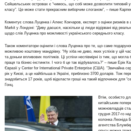
Сейшельських островах є “чимось, що собі може дозволити типовий у
класу”. Це може стати прекрасним виборчим слоганом”, – пише Карпе
Коментує слова Луценка і Алекс Кокчаров, експерт з оцінки ризиків в 
Markit у Лондоні: “Диву даєшся, наскільки ці люди відірвані від реаль
щодо слів Луценка про можливості українського середнього класу.
Також коментатори оцінили і слова Луценка про те, що саме подарунок
можливою коштовну мандрівку. “Ну хіба не диво, яких успіхів у цій ча
та доньки впливових політиків. Ці успіхи неспівмірні із тим, що могла
праця та бізнес-інстинкти. І чого б це так відбувалось?” – пише Ерік 
Євразії у Center for International Private Enterprise (США). “Звичайна с
рік у Києві, а це найбільша в Україні, приблизно 3700 доларів. Тож пе
знадобиться 17 років, щоб відкласти гроші на такий відпочинок для “с
Гонц.
Втім, особисто дл
китайським попер
можновладців ста
грудня 2017-го на
колонка Леоніда Б
агентства Блумбер
опусу можна тракт