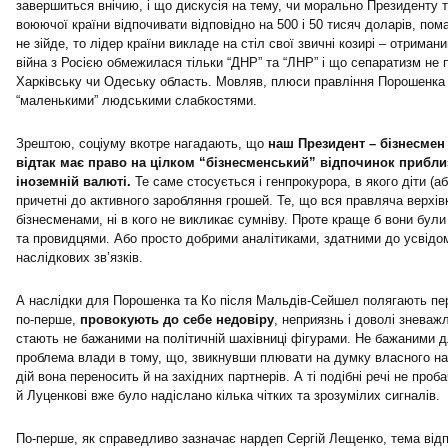
завершиться внічию, і що дискусія на тему, чи морально Президенту т
воюючої країни відпочивати відповідно на 500 і 50 тисяч доларів, пом
не зійде, то лідер країни викладе на стіл свої звичні козирі – отримани
війна з Росією обмежилася тільки “ДНР” та “ЛНР” і що сепаратизм не 
Харківську чи Одеську область. Мовляв, плюси правління Порошенка
“маленькими” людськими слабкостями.
Зрештою, соціуму вкотре нагадають, що
наш Президент – бізнесмен (
відтак має право на цілком “бізнесменський” відпочинок прибли
іноземній валюті.
Те саме стосується і генпрокурора, в якого діти (а
причетні до активного заробляння грошей. Те, що вся правляча верхів
бізнесменами, ні в кого не викликає сумніву. Проте краще б вони бу
та провидцями. Або просто добрими аналітиками, здатними до усвідо
наслідкових зв’язків.
А наслідки для Порошенка та Ко після Мальдів-Сейшел полягають пере
по-перше,
провокують до себе недовіру
, неприязнь і доволі зневаж
стають не бажаними на політичній шахівниці фігурами. Не бажаними д
проблема влади в тому, що, звикнувши плювати на думку власного нар
дій вона переносить й на західних партнерів. А ті подібні речі не про
й Луценкові вже було надіслано кілька чітких та зрозумілих сигналів.
По-перше, як справедливо зазначає нардеп Сергій Лещенко, тема від