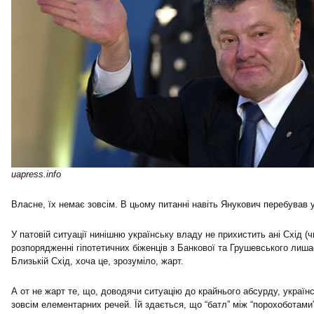
uapress.info
Власне, їх немає зовсім. В цьому питанні навіть Янукович перебував
У патовій ситуації нинішню українську владу не прихистить ані Схід (чи
розпорядженні гіпотетичних біженців з Банкової та Грушевського лиш
Близькій Схід, хоча це, зрозуміло, жарт.
А от не жарт те, що, доводячи ситуацію до крайнього абсурду, україн
зовсім елементарних речей. Їй здається, що “батл” між “порохоботами