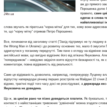
аж до прямого зак
Порошенка долю Я
правило,
саме це
24tv.ua
одягає в слова т
найвпливовіші ін
слова звучать як піратська “чорна мітка” для тих, кому вони адресован
те, що “чорну мітку” отримав Петро Порошенко.
Все, починаючи від заголовку статті (“Захід підтримує не ту людину в
the Wrong Man in Ukraine) і до розвитку основних тез, мало б змусит
здригнутися у поганому передчутті. Тим паче з огляду на відмінне з
англійської мови, що вигідно відрізняє його від втікача Януковича. Але
“попередником” – невідомо звідкіля взяте відчуття безкарності та, як
коментатори, повна відірваність від реальності.
Саме ця відірваність дозволила, наприклад, генпрокурору Луценку вл
відпустку напередодні річниці перших розстрілів на Майдані 22 січня 2
відомо, трагічні події того часу досі не розслідувані, а
держзрада екс
Януковича не доведена.
Що ж,
за цинізм рано чи пізно доведеться платити.
Як буквально, т
контексті з найостанніших тривожних “дзвіночків” можна згадати слов