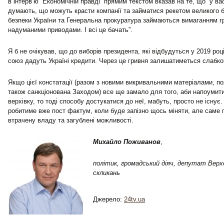
в інтерв’ю “Економічній правді” прямим текстом вказав на те, що “у ва
думають, що можуть красти компанії та займатися рекетом великого б
безпеки України та Генеральна прокуратура займаються вимаганням г
надуманими приводами. І всі це бачать”.
Я б не очікував, що до виборів президента, які відбудуться у 2019 ро
союз дадуть Україні кредити. Через це гривня залишатиметься слабк
Якщо цієї констатації (разом з новими викривальними матеріалами, по
також санкціонована Заходом) все ще замало для того, аби напоумити
верхівку, то тоді способу достукатися до неї, мабуть, просто не існує.
робитиме вже пост фактум, коли буде запізно щось міняти, але саме
втрачену владу та загублені можливості.
Михайло Поживанов
,
політик, громадський діяч, депутат Верх
скликань
Джерело:
24tv.ua