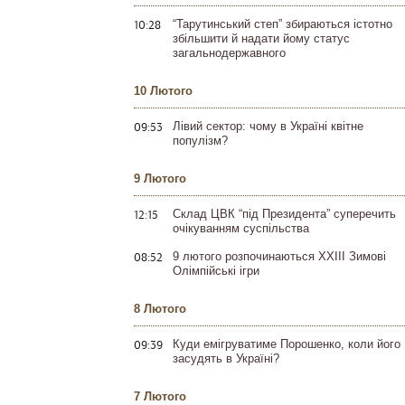
10:28
“Тарутинський степ” збираються істотно
збільшити й надати йому статус
загальнодержавного
10 Лютого
09:53
Лівий сектор: чому в Україні квітне
популізм?
9 Лютого
12:15
Склад ЦВК “під Президента” суперечить
очікуванням суспільства
08:52
9 лютого розпочинаються XXIII Зимові
Олімпійські ігри
8 Лютого
09:39
Куди емігруватиме Порошенко, коли його
засудять в Україні?
7 Лютого