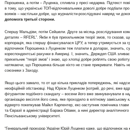
Порошенка, а потім – Луценка, спливла у пресі недарма. Підтекст по
в тому, що українські ТОП-відпочивальники доволі добре подбали про
вояжів – настільки добре, що журналісти-розслідувачі навряд чи доко
допомога третьої сторони.
Спершу Мальдіви, потім Сейшели. Друге за місяць розслідування кома
деталях – RFERL”. Якби я був прихильником теорії змов, то сказав, 
корпорація, яка спершу фінансувалася ЦРУ, а тепер утримується за г
відпочинок Порошенка з Луценком теж платили в доларах, значить, с
кореспондентські рахунки в Америці. І, значить, Держдеп США зливає
прихильник “теорії змов” і знаю, що хлопці добре роблять свою роботу
натякаючи, що Порошенка більше ніхто не стане прикривати. Навіть н
союзники з Заходу.
Якщо цього замало, то от ще кілька прикладів попереджень, які надс
неофіційній обстановці. Над Юрієм Луценком (котрий, до речі, вже вдр
фігурантом подібного скандалу – восени його вже звинувачували в на
організацію весілля його сина, яке проходило в елітному заміському к
відверто покепкував Майкл Карпентер, екс-заступник помічника глави 
та Євразії в адміністрації Барака Обами, а нині директор аналітичног
Пенсільванському університеті.
“Генеральний прокурор України Юрій Луценко каже, що відпочинок на к