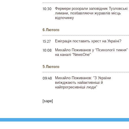
10:30
Фермери розорали заповідник Тузловські
лимани, позбавляючи журавлів місць
відпочинку
6 Лютого
15:27
Еміграція поставить хрест на Україні?
10:08
Михайло Поживанов у “Психології тижня”
на каналі “NewsOne”
5 Лютого
09:48
Михайло Поживанов: “З України
виїжджають найактивніші й
найпрогресивніші люди”
[sape]