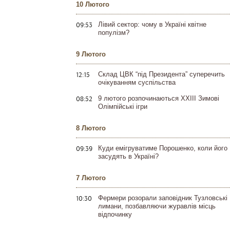
10 Лютого
09:53
Лівий сектор: чому в Україні квітне
популізм?
9 Лютого
12:15
Склад ЦВК “під Президента” суперечить
очікуванням суспільства
08:52
9 лютого розпочинаються XXIII Зимові
Олімпійські ігри
8 Лютого
09:39
Куди емігруватиме Порошенко, коли його
засудять в Україні?
7 Лютого
10:30
Фермери розорали заповідник Тузловські
лимани, позбавляючи журавлів місць
відпочинку