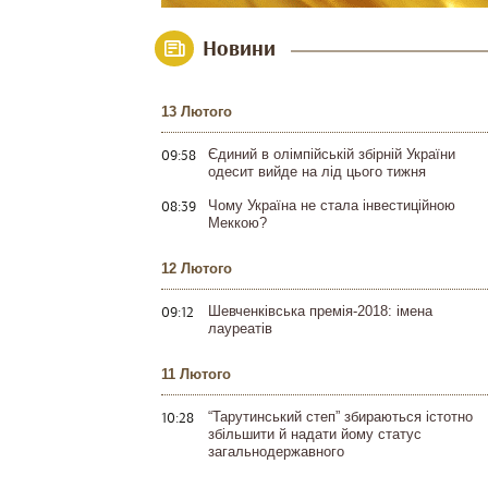
Новини
13 Лютого
09:58
Єдиний в олімпійській збірній України
одесит вийде на лід цього тижня
08:39
Чому Україна не стала інвестиційною
Меккою?
12 Лютого
09:12
Шевченківська премія-2018: імена
лауреатів
11 Лютого
10:28
“Тарутинський степ” збираються істотно
збільшити й надати йому статус
загальнодержавного