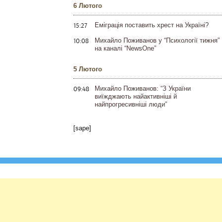
6 Лютого
15:27
Еміграція поставить хрест на Україні?
10:08
Михайло Поживанов у “Психології тижня”
на каналі “NewsOne”
5 Лютого
09:48
Михайло Поживанов: “З України
виїжджають найактивніші й
найпрогресивніші люди”
[sape]