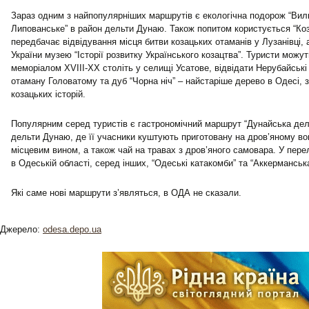
Зараз одним з найпопулярніших маршрутів є екологічна подорож “Вил
Липованське” в район дельти Дунаю. Також попитом користується “К
передбачає відвідування місця битви козацьких отаманів у Лузанівці, 
України музею “Історії розвитку Українського козацтва”. Туристи можу
меморіалом XVIII-XX століть у селищі Усатове, відвідати Нерубайські
отаману Головатому та дуб “Чорна ніч” – найстаріше дерево в Одесі, з
козацьких історій.
Популярним серед туристів є гастрономічний маршрут “Дунайська дел
дельти Дунаю, де її учасники куштують приготовану на дров’яному во
місцевим вином, а також чай на травах з дров’яного самовара. У пер
в Одеській області, серед інших, “Одеські катакомби” та “Аккерманськ
Які саме нові маршрути з’являться, в ОДА не сказали.
Джерело:
odesa.depo.ua