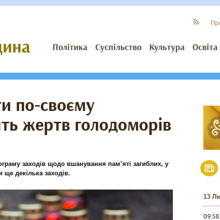
Пр
Політика
Суспільство
Культура
Освіта
ти по-своєму
ть жертв голодоморів
ограму заходів щодо вшанування пам’яті загиблих, у
 ще декілька заходів.
13 Л
09:58