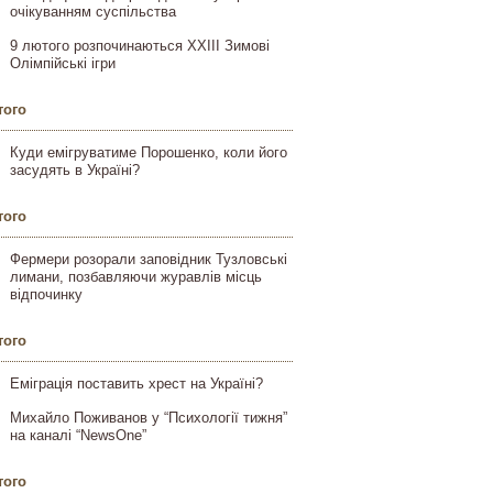
очікуванням суспільства
9 лютого розпочинаються XXIII Зимові
Олімпійські ігри
того
Куди емігруватиме Порошенко, коли його
засудять в Україні?
того
Фермери розорали заповідник Тузловські
лимани, позбавляючи журавлів місць
відпочинку
того
Еміграція поставить хрест на Україні?
Михайло Поживанов у “Психології тижня”
на каналі “NewsOne”
того