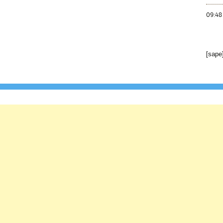
09:48
[sape