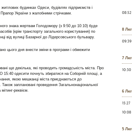
, житлових будинках Одеси, будівлях підприємств і
08:52
 Прапор України з жалобними стрічками.
ного знака жертвам Голодомору (з 9:50 до 10:10) буде
8 Лю
асобів (крім транспорту загального користування) по
янці від вулиці Базарної до Лідерсовського бульвару.
09:39
но цього дня внести зміни в програми і обмежити
7 Лю
вані ще декілька, які проводить громадськість міста. Про
10:30
 О 15:40 одесити почнуть збиратися на Соборній площі, а
вчання, якою мешканці міста приєднаються до
. Також заплановані проведення Загальнонаціональної
а мітинг-реквієм.
6 Лю
15:27
10:08
5 Лю