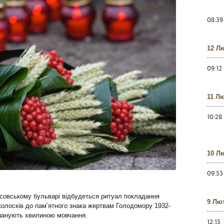
08:39
12 Л
09:12
11 Л
10:28
10 Л
09:53
ерсовському бульварі відбудеться ритуал покладання
9 Лю
х колосків до пам’ятного знака жертвам Голодомору 1932-
 вшанують хвилиною мовчання.
12:15