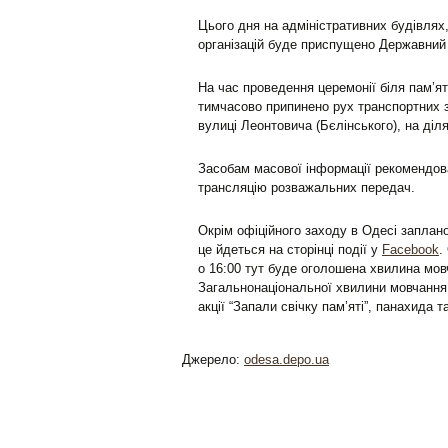
Цього дня на адміністративних будівлях
організацій буде приспущено Державний
На час проведення церемонії біля пам’ят
тимчасово припинено рух транспортних з
вулиці Леонтовича (Бєлінського), на діл
Засобам масової інформації рекомендова
трансляцію розважальних передач.
Окрім офіційного заходу в Одесі заплано
це йдеться на сторінці події у
Facebook
.
о 16:00 тут буде оголошена хвилина мо
Загальнонаціональної хвилини мовчання
акції “Запали свічку пам’яті”, панахида т
Джерело:
odesa.depo.ua