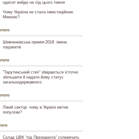
одесит вийде на лід цього тижня
Чому Україна не стала інвестиційною
Меккою?
ютого
Шевченківська премія-2018: імена
лауреатів
ютого
“Тарутинський степ” збираються істотно
збільшити й надати йому статус
загальнодержавного
ютого
Лівий сектор: чому в Україні квітне
популізм?
того
Склад ЦВК “під Президента” суперечить