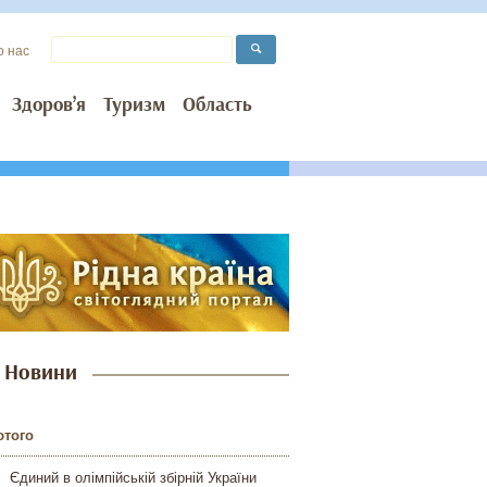
о нас
Здоров’я
Туризм
Область
Новини
ютого
Єдиний в олімпійській збірній України