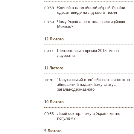
09:58
Єдиний в олімпійській збірній України
одесит вийде на лід цього тижня
08:39
Чому Україна не стала інвестиційною
Меккою?
12 Лютого
09:12
Шевченківська премія-2018: імена
лауреатів
11 Лютого
10:28
“Тарутинський степ” збираються істотно
збільшити й надати йому статус
загальнодержавного
10 Лютого
09:53
Лівий сектор: чому в Україні квітне
популізм?
9 Лютого