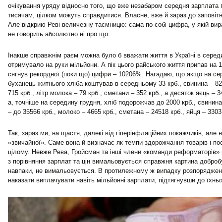
очікування уряду відносно того, що вже незабаром середня зарплата 
тисячам, цілком можуть справдитися. Власне, вже й зараз до заповітн
Але відкрию Реві величезну таємницю: сама по собі цифра, у якій ви
не говорить абсолютно ні про що.
Інакше справжнім раєм можна було б вважати життя в Україні в середи
отримувало на руки мільйони. А пік цього райського життя припав на 1
сягнув рекордної (поки що) цифри – 10206%. Нагадаю, що якщо на сер
буханець житнього хліба коштував в середньому 33 крб., свинина – 825
715 крб., літр молока – 79 крб., сметани – 352 крб., а десяток яєць – 34
а, точніше на середину грудня, хліб подорожчав до 2000 крб., свинина
– до 35566 крб., молоко – 4665 крб., сметана – 24518 крб., яйця – 3303
Так, зараз ми, на щастя, далекі від гіперінфляційних покажчиків, але н
«звичайної». Саме вона й визначає як темпи здорожчання товарів і посл
цілому. Невже Рева, Гройсман та інші члени «команди реформаторів»
з порівняння зарплат та цін вимальовується справжня картина доброб
навпаки, не вимальовується. В протилежному ж випадку розпорядже
наказати виплачувати навіть мільйонні зарплати, підтягнувши до їхньог