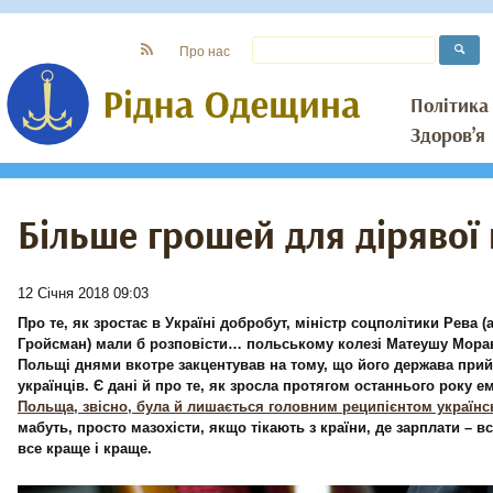
Про нас
Політика
Здоров’я
Більше грошей для дірявої
12 Січня 2018 09:03
Про те, як зростає в Україні добробут, міністр соцполітики Рева 
Гройсман) мали б розповісти… польському колезі Матеушу Мора
Польщі днями вкотре закцентував на тому, що його держава прий
українців. Є дані й про те, як зросла протягом останнього року ем
Польща, звісно, була й лишається головним реципієнтом українс
мабуть, просто мазохісти, якщо тікають з країни, де зарплати – в
все краще і краще.