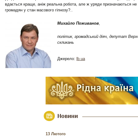
вдається краще, аніж реальна робота, але ж уряди призначаються не 
громадян у стан масового гіпнозу?..
Михайло Поживанов
,
політик, громадський діяч, депутат Верх
скликань
Джерело:
lb.ua
Новини
13 Лютого