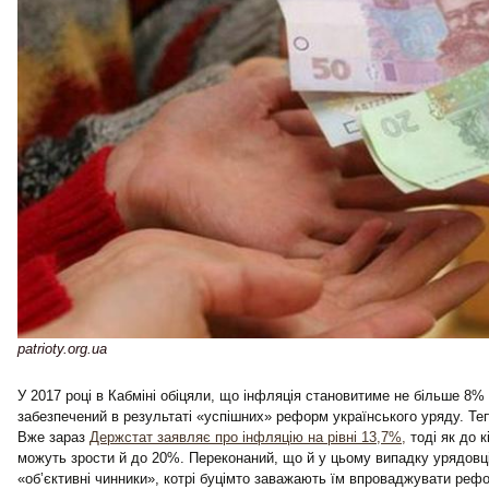
patrioty.org.ua
У 2017 році в Кабміні обіцяли, що інфляція становитиме не більше 8% 
забезпечений в результаті «успішних» реформ українського уряду. Теп
Вже зараз
Держстат заявляє про інфляцію на рівні 13,7%,
тоді як до к
можуть зрости й до 20%. Переконаний, що й у цьому випадку урядовці
«об’єктивні чинники», котрі буцімто заважають їм впроваджувати реф