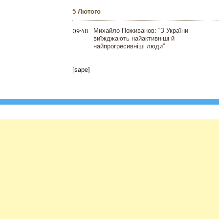
5 Лютого
09:48
Михайло Поживанов: “З України
виїжджають найактивніші й
найпрогресивніші люди”
[sape]