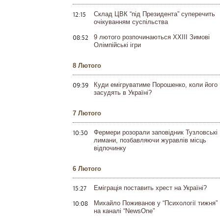
12:15
Склад ЦВК “під Президента” суперечить
очікуванням суспільства
08:52
9 лютого розпочинаються XXIII Зимові
Олімпійські ігри
8 Лютого
09:39
Куди емігруватиме Порошенко, коли його
засудять в Україні?
7 Лютого
10:30
Фермери розорали заповідник Тузловські
лимани, позбавляючи журавлів місць
відпочинку
6 Лютого
15:27
Еміграція поставить хрест на Україні?
10:08
Михайло Поживанов у “Психології тижня”
на каналі “NewsOne”