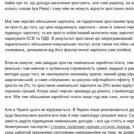
байки про те, що доходи населення зростають, але самі українці, на ж
колись сказав був Рева) і тому ніяк не можуть відчути зростання своїх
Між тим чергове збільшення зарплати, не підкріплене зростанням прод
не просто до того, що ціни наздоженуть зарплати – вони їх значно пе
підвищує зарплату, то він просто зобов’язаний включити нову зарплату
нарахувати ЄСВ та ПДВ. В результаті зростання цін запрограмований.
паралельного збільшення комунальних послуг, котрі також постійно «
споживача, залишаючи від його фантастичної зарплати самі копійки).
Власне кажучи, чим швидше зростає номінальна заробітна плата, тим
реальна і тим нижчою є купівельна спроможність гривні, виданої в рам
методів щодо того, як «вилікувати» економіку країни, чинний уряд об
шарлатанський, а саме «лікування» за рахунок інфляційного ефекту.
зросло на 2%, то зростання номінальної зарплати на 20% може відбут
порожніх грошей. Котра своєї чергою призведе до різкого, стрибкоподіб
вся. Між тим збільшення заробітної плати лише тоді має сенс, коли зр
Але в Україні цього не відбувається. В Україні лише розповзаються ді
куди безсенсовно валити все нові й нові самоскиди грошової маси. С
замість радіти підвищення номінальних доходів – все ще стоїть в чер
біометричних паспортів і
створює проблеми урядам сусідніх держав.
У
уряд зайнятий приємними святковими навіюваннями на тему, як добре