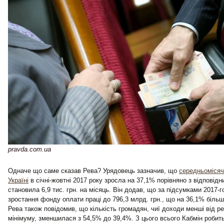
pravda.com.ua
Одначе що саме сказав Рева? Урядовець зазначив, що
середньомісяч
Україні
в січні-жовтні 2017 року зросла на 37,1% порівняно з відповідн
становила 6,9 тис. грн. на місяць. Він додав, що за підсумками 2017-г
зростання фонду оплати праці до 796,3 млрд. грн., що на 36,1% більш
Рева також повідомив, що кількість громадян, чиї доходи менші від р
мінімуму, зменшилася з 54,5% до 39,4%. З цього всього Кабмін робит