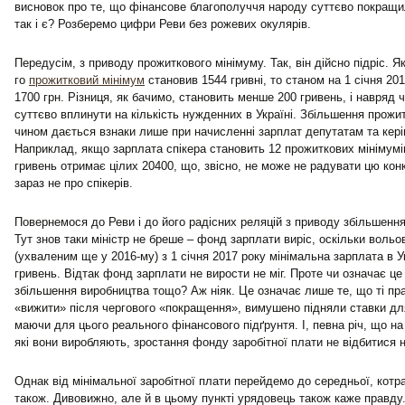
висновок про те, що фінансове благополуччя народу суттєво покращи
так і є? Розберемо цифри Реви без рожевих окулярів.
Передусім, з приводу прожиткового мінімуму. Так, він дійсно підріс. Я
го
прожитковий мінімум
становив 1544 гривні, то станом на 1 січня 20
1700 грн. Різниця, як бачимо, становить менше 200 гривень, і навряд 
суттєво вплинути на кількість нужденних в Україні. Збільшення прожи
чином дається взнаки лише при начисленні зарплат депутатам та кер
Наприклад, якщо зарплата спікера становить 12 прожиткових мінімумів,
гривень отримає цілих 20400, що, звісно, не може не радувати цю ко
зараз не про спікерів.
Повернемося до Реви і до його радісних реляцій з приводу збільшення
Тут знов таки міністр не бреше – фонд зарплати виріс, оскільки воль
(ухваленим ще у 2016-му) з 1 січня 2017 року мінімальна зарплата в У
гривень. Відтак фонд зарплати не вирости не міг. Проте чи означає це
збільшення виробництва тощо? Аж ніяк. Це означає лише те, що ті пра
«вижити» після чергового «покращення», вимушено підняли ставки для
маючи для цього реального фінансового підґрунтя. І, певна річ, що на 
які вони виробляють, зростання фонду заробітної плати не відбитися 
Однак від мінімальної заробітної плати перейдемо до середньої, котр
також. Дивовижно, але й в цьому пункті урядовець також каже правду.