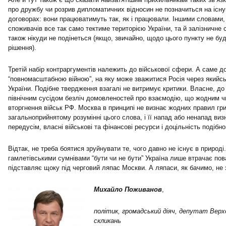
про дружбу чи розрив дипломатичних відносин не позначиться на існ
договорах: вони працюватимуть так, як і працювали. Іншими словами,
споживачів все так само тектиме територією України, та й залізничне
також нікуди не подінеться (якщо, звичайно, щодо цього пункту не бу
рішення).
Третій набір контраргументів належить до військової сфери. А саме д
“повномасштабною війною”, на яку може зважитися Росія через якийсь
України. Подібне твердження взагалі не витримує критики. Власне, до
північним сусідом безліч домовленостей про взаємодію, що жодним чи
вторгнення військ РФ. Москва в принципі не визнає жодних правил гри
загальноприйнятому розумінні цього слова, і її напад або ненапад виз
передусім, власні військові та фінансові ресурси і доцільність подібно
Відтак, не треба боятися зруйнувати те, чого давно не існує в природі
гамлетівськими сумнівами “бути чи не бути” Україна лише втрачає по
підставляє щоку під черговий ляпас Москви. А ляпаси, як бачимо, не
Михайло Поживанов
,
політик, громадський діяч, депутат Верх
скликань