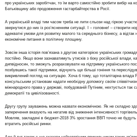
про українських заробітчан, то їм варто самостійно зробити вибір на 
Батьківщину або продовження гастарбайтерства в Росії.
А українській владі тим часом треба не лити сльози над гіркою участ
звернутися до них із роз’ясненням ситуації. І – головне! – створити но
адекватні умови для розвитку малого та середнього бізнесу, а відтак 
економічне питання в політичну площину.
Зовсім інша історія пов’язана з другою категорією українських громадя
постійно. Якщо вони зазнаватимуть утисків з боку російської влади, к
дипвідносин, то зможуть розраховувати на підтримку українського пос
позбувшись такої підтримки, відчують ще більші гоніння та пересліду
викривлений погляд на ситуацію. Хоча б тому, що тоталітарна влада Р
консульським установам надати необхідну допомогу своїм співвітчиз
міжнародного права у державі, побудованій Путіним, нехтується так са
демократії та цивілізованості.
Другу групу зауважень можна назвати економічною. Як не складно здо
заперечення вказують на негатив від зниження інтенсивності торгівель
Мовляв, закладені в бюджет-2018 3% зростання ВВП точно не будуть 
втратить російські ринки.
Але й тут також є що сказати найзатятішим прихильникам таких зв’язк