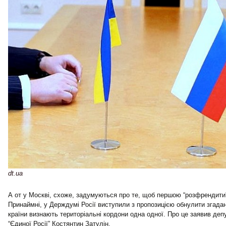
dt.ua
А от у Москві, схоже, задумуються про те, щоб першою “розфрендити
Принаймні, у Держдумі Росії виступили з пропозицією обнулити згадани
країни визнають територіальні кордони одна одної. Про це заявив де
“Єдиної Росії” Костянтин Затулін.