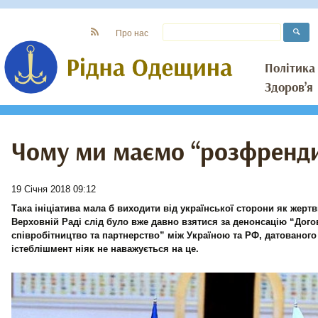
Про нас
Політика
Здоров’я
Чому ми маємо “розфренди
19 Січня 2018 09:12
Така ініціатива мала б виходити від української сторони як жертви
Верховній Раді слід було вже давно взятися за денонсацію “Дого
співробітництво та партнерство” між Україною та РФ, датованого
істеблішмент ніяк не наважується на це.