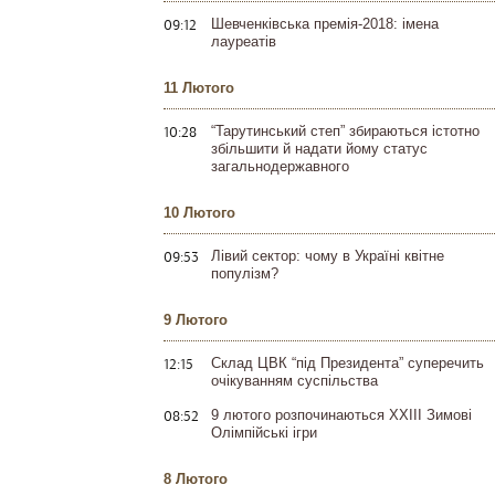
09:12
Шевченківська премія-2018: імена
лауреатів
11 Лютого
10:28
“Тарутинський степ” збираються істотно
збільшити й надати йому статус
загальнодержавного
10 Лютого
09:53
Лівий сектор: чому в Україні квітне
популізм?
9 Лютого
12:15
Склад ЦВК “під Президента” суперечить
очікуванням суспільства
08:52
9 лютого розпочинаються XXIII Зимові
Олімпійські ігри
8 Лютого