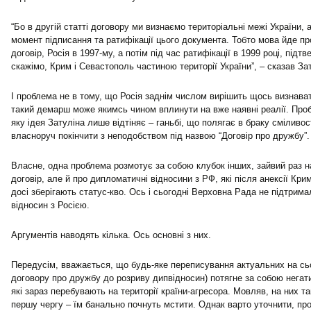
“Бо в другій статті договору ми визнаємо територіальні межі України, а
момент підписання та ратифікації цього документа. Тобто мова йде пр
договір, Росія в 1997-му, а потім під час ратифікації в 1999 році, під
скажімо, Крим і Севастополь частиною території України”, – сказав Зат
І проблема не в тому, що Росія заднім числом вирішить щось визнавати
такий демарш може якимсь чином вплинути на вже наявні реалії. Пробл
яку ідея Затуліна лише відтіняє – ганьбі, що полягає в браку сміливос
власноруч покінчити з неподобством під назвою “Договір про дружбу”.
Власне, одна проблема розмотує за собою клубок інших, зайвий раз 
договір, але й про дипломатичні відносини з РФ, які після анексії Кри
досі зберігають статус-кво. Ось і сьогодні Верховна Рада не підтри
відносин з Росією.
Аргументів наводять кілька. Ось основні з них.
Передусім, вважається, що будь-яке переписування актуальних на сьог
договору про дружбу до розриву дипвідносин) потягне за собою негати
які зараз перебувають на території країни-агресора. Мовляв, на них 
першу чергу – їм банально почнуть мстити. Однак варто уточнити, пр