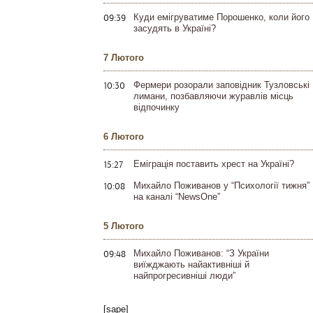
09:39
Куди емігруватиме Порошенко, коли його
засудять в Україні?
7 Лютого
10:30
Фермери розорали заповідник Тузловські
лимани, позбавляючи журавлів місць
відпочинку
6 Лютого
15:27
Еміграція поставить хрест на Україні?
10:08
Михайло Поживанов у “Психології тижня”
на каналі “NewsOne”
5 Лютого
09:48
Михайло Поживанов: “З України
виїжджають найактивніші й
найпрогресивніші люди”
[sape]