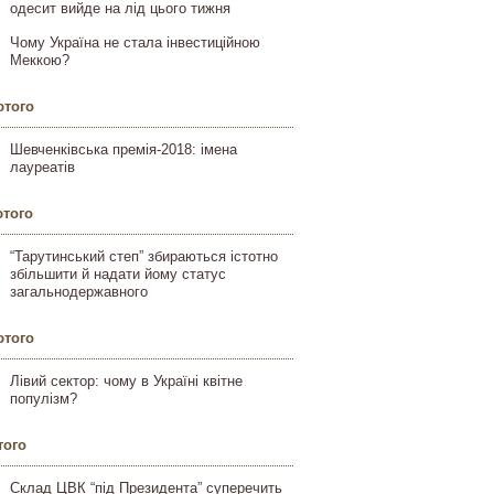
одесит вийде на лід цього тижня
Чому Україна не стала інвестиційною
Меккою?
ютого
Шевченківська премія-2018: імена
лауреатів
ютого
“Тарутинський степ” збираються істотно
збільшити й надати йому статус
загальнодержавного
ютого
Лівий сектор: чому в Україні квітне
популізм?
того
Склад ЦВК “під Президента” суперечить