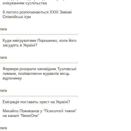
очікуванням суспільства
9 лютого розпочинаються XXIII Зимові
Олімпійські ігри
того
Куди емігруватиме Порошенко, коли його
засудять в Україні?
того
Фермери розорали заповідник Тузловські
лимани, позбавляючи журавлів місць
відпочинку
того
Еміграція поставить хрест на Україні?
Михайло Поживанов у “Психології тижня”
на каналі “NewsOne”
того