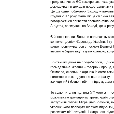
представництво ЄС «вкотре закликає ук
декларування доходів представниками гр
Це ще одне побажання Заходу – важливе
грудня 2017 року мала місце спільна за
погоджується привести правила фінансово
А відтак, запитують на Заході, де ж резу
Є й інші нюанси. Вони не впливають без
контексті довіри Європи до України. І ту
котре поспілкувалося з послом Великої 
візової лібералізації з цією країною, кот
Британцям дуже не сподобалося, що існ
громадянина України – говорячи про це,
Осмаєва, скоєний людиною із саме таки
належного розслідування цього факту, що
захищений і безпечний», – підсумувала 
Те саме питання підняла й її колега – п
можливістю громадянам третіх країн отр
заступниці голови Міграційної служби, 
українського паспорту шляхом підробки
розвитком цієї ситуації. І якщо наші пі