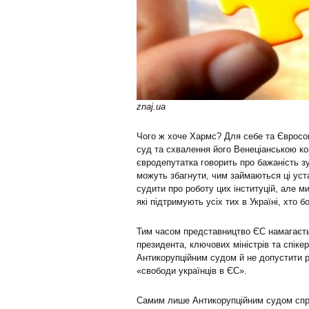
znaj.ua
Чого ж хоче Хармс? Для себе та Євросою
суд та схвалення його Венеціанською ком
євродепутатка говорить про бажаність зу
можуть збагнути, чим займаються ці уста
судити про роботу цих інституцій, але м
які підтримують усіх тих в Україні, хто 
Тим часом представництво ЄС намагаєть
президента, ключових міністрів та спіке
Антикорупційним судом й не допустити р
«свободи українців в ЄС».
Самим лише Антикорупційним судом спра