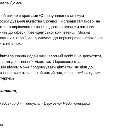
ерегла Дюмон.
овий режим з країнами ЄС почувався як мінімум
озслідування вбивства Окуевої чи справи Пімахової не
ка, то вирішення питання з довгоочікуваним законом
жить до сфери президентської компетенції. Можна
ірологічні теорії, дошукуючись до першопричин небажання
ть не в них.
іпити за собою бодай один вагомий успіх й не допустити,
у після досягнення? Якщо так, Порошенко має
 він цілком може продовжувати діяти так, як діяв до
танні поставить час – той самий час, через який західним
 терпець.
живанов
,
омадський діяч, депутат Верховної Ради чотирьох
ua