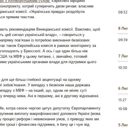
орії з Антикорупційним судом.
Євросоюз офіційно
конопроекту, котрий суперечить двом речам: власним
08:52
іанської комісії. «Українська правда» роздобула
ься прямим текстом.
8 Лю
ають рекомендаціям Венеціанської комісії. Важливо, щоб
ть цей сигнал українській владі», – говориться у
09:39
напряму пов’язані із потребою виконання безвізових
ає також Європейська комісія в рамках моніторингу за
аголошують у Брюсселі. А ось і ще один більш ніж
7 Лю
США та МВФ у цьому питанні, і, звичайно, готовий
ними українськими органами влади для підтримки цього
10:30
 для ще більш глибокої акцентуації на одному
ої зобов’язання. У випадку з безвізом наша держава
6 Лю
ипадку з МВФ – на інший, що, однак не міняє суті
у вперед нема. Ані в першому, ані в другому відношенні.
15:27
10:08
lle, котра своєю чергою цитує депутатку Європарламенту
зупинив виплату макрофінансової допомоги Україні (мова
у процесі реформ і невиконання умов, з приводу яких ми
ні гроші і фінансова підтримка, я бачу це і чую від
5 Лю