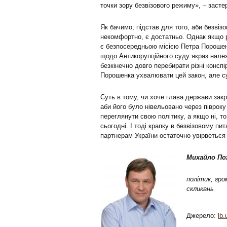
точки зору безвізового режиму», – заст
Як бачимо, підстав для того, аби безвіз
некомфортно, є достатньо. Однак якщо р
є безпосередньою місією Петра Порошен
щодо Антикорупційного суду якраз нале
безкінечно довго перебирати різні консп
Порошенка ухвалювати цей закон, але су
Суть в тому, чи хоче глава держави закр
аби його було нівельовано через піврок
переглянути свою політику, а якщо ні, то
сьогодні. І тоді крапку в безвізовому пи
партнерам України остаточно увірветься
Михайло По
політик, гр
скликань
Джерело:
lb.