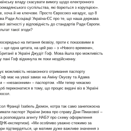
раїнську владу скасувати вимогу щодо електронного
омадянського суспільства, які борються з корупцією».
, хоча й не ключове. Просто Євросоюз нагадує, що 8
ява Ради Асоціації Україна-ЄС про те, що наша держава
ї звітності у відповідність до стандартів Ради Європи.
льтат такої згоди?
посередньо на питання безвізу, проти є показовими в
т – ще одна цитата, на цей раз – з «Нового времени»,
Британії в Україні Джудіт Гоф. Мова йшла про можливість
ру пані Гоф відкинула як поки нездійсненну.
ує можливість незаконного отримання паспорту
 Гоф має на увазі замах на Аміну Окуєву та Адама
м – «незаконним» – паспортом. «Ми тепер чекаємо
б переконатися в тому, що процес видачі віз в Україні
посол.
осол Франції Ізабель Дюмон, котра так само занепокоєна
имати паспорт України (мова про справу Діни Пімахової –
яка розповідала агенту НАБУ про схему оформлення
 ДНК-експертизи). «Ми особливо уважно стежимо за
дозри підтвердяться, це матиме дуже важливе значення з