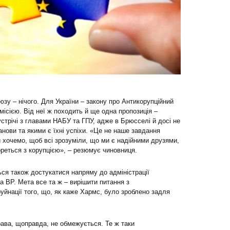
зу – нічого. Для України – закону про Антикорупційний
ісією. Від неї ж походить й ще одна пропозиція –
стрічі з главами НАБУ та ГПУ, адже в Брюсселі й досі не
нови та якими є їхні успіхи. «Це не наше завдання
и хочемо, щоб всі зрозуміли, що ми є надійними друзями,
бореться з корупцією», – резюмує чиновниця.
ся також достукатися напряму до адміністрації
ра ВР. Мета все та ж – вирішити питання з
уйнації того, що, як каже Хармс, було зроблено задля
ва, щоправда, не обмежується. Те ж таки