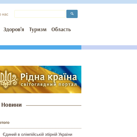
о нас
Здоров’я
Туризм
Область
Новини
ютого
Єдиний в олімпійській збірній України