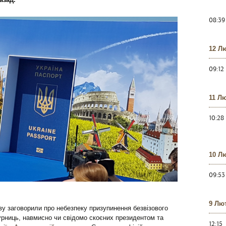
08:39
12 Л
09:12
11 Л
10:28
10 Л
09:53
9 Лю
ву заговорили про небезпеку призупинення безвізового
урниць, навмисно чи свідомо скоєних президентом та
12:15