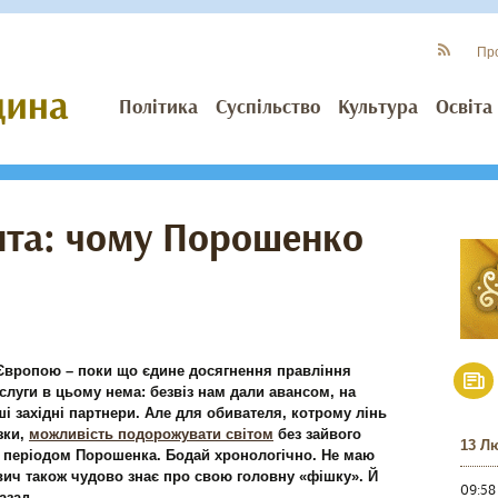
Пр
Політика
Суспільство
Культура
Освіта
нта: чому Порошенко
 Європою – поки що єдине досягнення правління
слуги в цьому нема: безвіз нам дали авансом, на
 західні партнери. Але для обивателя, котрому лінь
зки,
можливість подорожувати світом
без зайвого
13 Л
 з періодом Порошенка. Бодай хронологічно. Не маю
вич також чудово знає про свою головну «фішку». Й
09:58
азад.