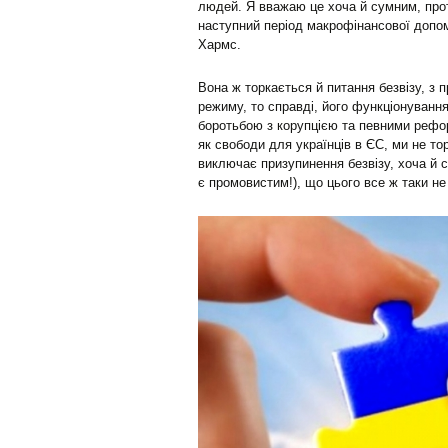
людей. Я вважаю це хоча й сумним, про
наступний період макрофінансової допомо
Хармс.
Вона ж торкається й питання безвізу, з 
режиму, то справді, його функціонування
боротьбою з корупцією та певними рефо
як свободи для українців в ЄС, ми не т
виключає призупинення безвізу, хоча й с
є промовистим!), що цього все ж таки не