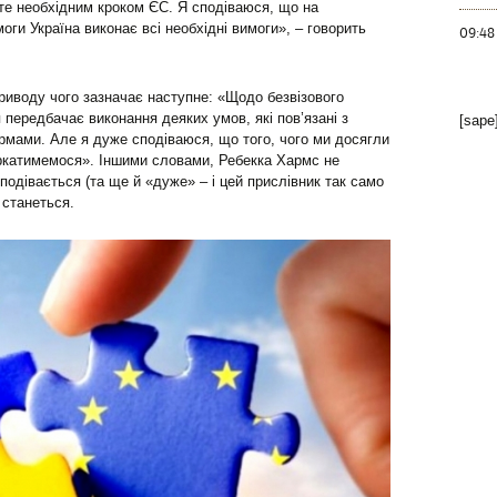
те необхідним кроком ЄС. Я сподіваюся, що на
ги Україна виконає всі необхідні вимоги», – говорить
09:48
приводу чого зазначає наступне: «Щодо безвізового
 передбачає виконання деяких умов, які пов’язані з
[sape
рмами. Але я дуже сподіваюся, що того, чого ми досягли
оркатимемося». Іншими словами, Ребекка Хармс не
подівається (та ще й «дуже» – і цей прислівник так само
 станеться.