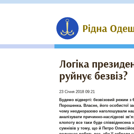
Логіка президе
руйнує безвіз?
23 Січня 2018 09:21
Будемо відверті: безвізовий режим з
Порошенка. Власне, його особистої за
чому неодноразово наголошували наші
аналізувати причинно-наслідкові зв’я
клопоту все таки буде співвіднесена
сумнівів у тому, що й Петро Олексійо
водночас робить все, аби її забрали н