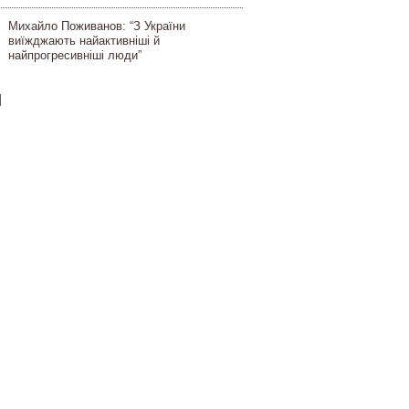
Михайло Поживанов: “З України
виїжджають найактивніші й
найпрогресивніші люди”
]