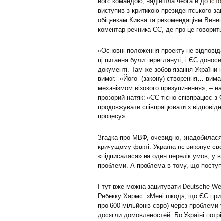
його командою, надійшла черга й до
іст
виступив з критикою президентського за
обіцянкам Києва та рекомендаціям Венец
коментар речника ЄС, де про це говорит
«Основні положення проекту не відповід
ці питання були переглянуті, і ЄС доноси
документі. Там же зобов’язання України 
вимог. «Його (закону) створення… вимаг
механізмом візового призупинення», – н
прозорий натяк: «ЄС тісно співпрацює з 
продовжувати співпрацювати з відповід
процесу».
Згадка про МВФ, очевидно, знадобилася
кричущому факті: Україна не виконує св
«підписалася» на один перелік умов, у в
проблеми. А проблема в тому, що поступ
І тут вже можна зацитувати Deutsche We
Ребекку Хармс. «Мені шкода, що ЄС при
про 600 мільйонів євро) через проблеми 
досягли домовленостей. Бо Україні потріб